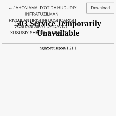
Return to Article Details
←
JAHON AMALIYOTIDA HUDUDIY
Download
INFRATUZILMANI
RIVOJLANTIRISHNI BOSHQARISH
VOSITASI SIFATIDA DAVLAT-
XUSUSIY SHERIKLIKNING O’RNI